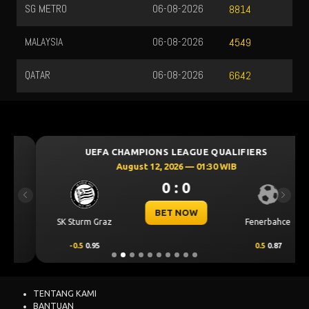
MALAYSIA
06-08-2026
4549
QATAR
06-08-2026
6642
UEFA CHAMPIONS LEAGUE QUALIFIERS
August 12, 2026 — 01:30 WIB
0 : 0
Previous
Next
BET NOW
SK Sturm Graz
Fenerbahce
-0.5
0.95
0.5
0.87
TENTANG KAMI
BANTUAN
PERATURAN
INFORMASI BANK
HUBUNGI KAMI