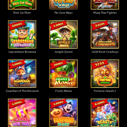
Leprechaun Bonanza
Jungle Quest
Gold Rush Cowboys
Guardian of The Museum
Fruits Mania
Fortune Jewels I
Candy Super Tumble
Pumpkins Go Lucky
Beasts of Luck