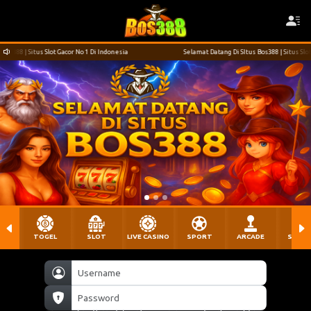
PENARIKAN BERHASIL DI BOS388
us Slot Gacor No 1 Di Indonesia
Selamat Datang Di SItus Bos388 | Situs Slot Gacor No 1 
za*****2 Telah Melakukan WD Sebesar IDR
2.900.000
TOGEL
SLOT
LIVE CASINO
SPORT
ARCADE
SABU