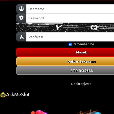
Remember Me
Masuk
Daftar Sekarang
RTP BOS388
Desktop
Wap
AskMeSlot