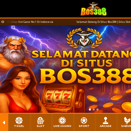
 | Situs Slot Gacor No 1 Di Indonesia
Selamat Datang Di SItus Bos388 | Situs Slot Gaco
TOGEL
SLOT
LIVE CASINO
SPORT
ARCADE
SABU