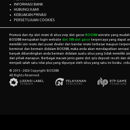
INFORMASI BANK
HUBUNGI KAMI
KEBIJAKAN PRIVASI
PERSETUJUAN COOKIES
Promosi dan rtp slot resmi di situs vvip slot gacor
BOS388
winrate yang mudah 
BOS388 merupakan login website
slot 388 slot gacor
terpercaya yang dapat an
memiliki izin resmi dari pusat dealer dan bandar resmi terbesar maupun terperc
berminat dan bermain didalam BOS388, maka anda akan mendapatkan sensasi l
banyak dibandingkan anda bermain didalam suatu situs yang tidak memiliki izi
dari pihak manapun. Berbagai macam jenis game slot qris deposit receh dan s
menjadi salah satu nilai plus yang dipunyai oleh situs yang satu ini bosku. cnb
© 2015 - 2026 Copyright BOS388.
All Rights Reserved.