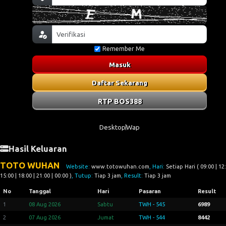
Remember Me
Masuk
Daftar Sekarang
RTP BOS388
Desktop
Wap
Hasil Keluaran
TOTO WUHAN
Website:
www.totowuhan.com
, Hari:
Setiap Hari ( 09:00 | 12:
15:00 | 18:00 | 21:00 | 00:00 )
, Tutup:
Tiap 3 jam
, Result:
Tiap 3 jam
No
Tanggal
Hari
Pasaran
Result
1
08 Aug 2026
Sabtu
TWH - 545
6989
2
07 Aug 2026
Jumat
TWH - 544
8442