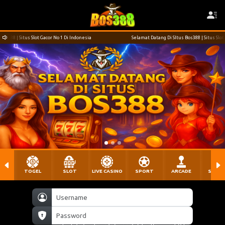
88 | Situs Slot Gacor No 1 Di Indonesia
Selamat Datang Di SItus Bos388 | Situs Slot Gac
TOGEL
SLOT
LIVE CASINO
SPORT
ARCADE
SABU