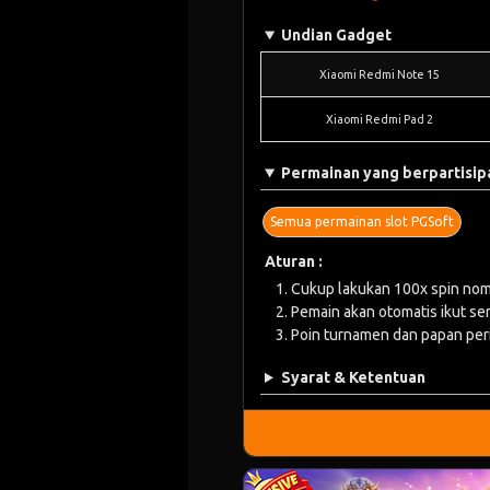
Undian Gadget
Xiaomi Redmi Note 15
Xiaomi Redmi Pad 2
Permainan yang berpartisip
Semua permainan slot PGSoft
Aturan :
Cukup lakukan 100x spin nom
Pemain akan otomatis ikut se
Poin turnamen dan papan peri
Syarat & Ketentuan