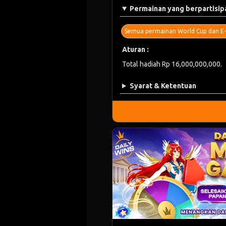
Permainan yang berpartisip
Semua permainan World Cup dan E
Aturan :
Total hadiah Rp 16,000,000,000.
Syarat & Ketentuan