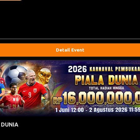
Detail Event
 DUNIA