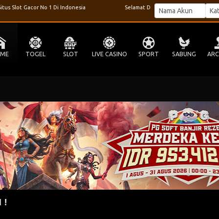
Gacor No 1 Di Indonesia
Selamat Datang Di SItus Bos388 | Situs Slot Ga
ME
TOGEL
SLOT
LIVE CASINO
SPORT
SABUNG
ARC
 !