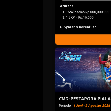
Aturan :
Total hadiah Rp 888,888,888.
1 EXP = Rp.16,500.
Syarat & Ketentuan
CMD: PESTAPORA PIALA
Periode :
1 Juni - 2 Agustus 2026