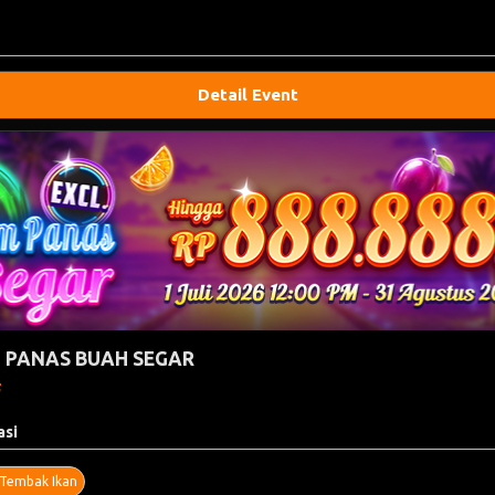
Detail Event
M PANAS BUAH SEGAR
asi
 Tembak Ikan